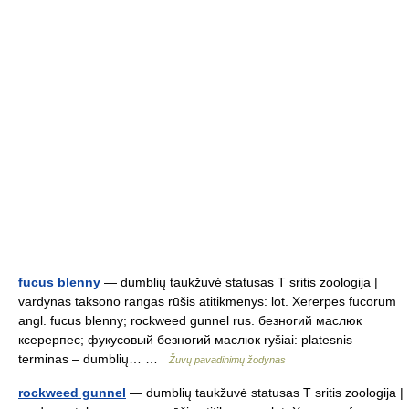
fucus blenny
— dumblių taukžuvė statusas T sritis zoologija |
vardynas taksono rangas rūšis atitikmenys: lot. Xererpes fucorum
angl. fucus blenny; rockweed gunnel rus. безногий маслюк
ксерерпес; фукусовый безногий маслюк ryšiai: platesnis
terminas – dumblių… …
Žuvų pavadinimų žodynas
rockweed gunnel
— dumblių taukžuvė statusas T sritis zoologija |