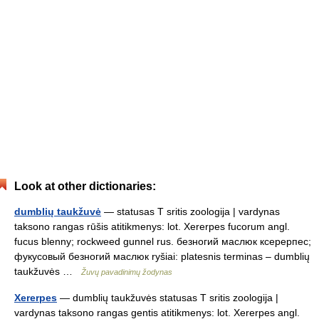
Look at other dictionaries:
dumblių taukžuvė
— statusas T sritis zoologija | vardynas
taksono rangas rūšis atitikmenys: lot. Xererpes fucorum angl.
fucus blenny; rockweed gunnel rus. безногий маслюк ксерерпес;
фукусовый безногий маслюк ryšiai: platesnis terminas – dumblių
taukžuvės …
Žuvų pavadinimų žodynas
Xererpes
— dumblių taukžuvės statusas T sritis zoologija |
vardynas taksono rangas gentis atitikmenys: lot. Xererpes angl.