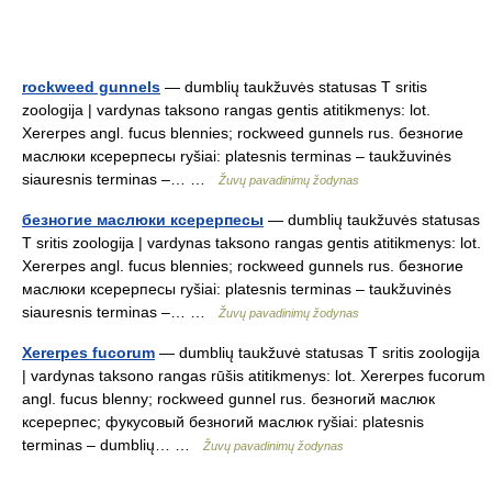
rockweed gunnels
— dumblių taukžuvės statusas T sritis
zoologija | vardynas taksono rangas gentis atitikmenys: lot.
Xererpes angl. fucus blennies; rockweed gunnels rus. безногие
маслюки ксерерпесы ryšiai: platesnis terminas – taukžuvinės
siauresnis terminas –… …
Žuvų pavadinimų žodynas
безногие маслюки ксерерпесы
— dumblių taukžuvės statusas
T sritis zoologija | vardynas taksono rangas gentis atitikmenys: lot.
Xererpes angl. fucus blennies; rockweed gunnels rus. безногие
маслюки ксерерпесы ryšiai: platesnis terminas – taukžuvinės
siauresnis terminas –… …
Žuvų pavadinimų žodynas
Xererpes fucorum
— dumblių taukžuvė statusas T sritis zoologija
| vardynas taksono rangas rūšis atitikmenys: lot. Xererpes fucorum
angl. fucus blenny; rockweed gunnel rus. безногий маслюк
ксерерпес; фукусовый безногий маслюк ryšiai: platesnis
terminas – dumblių… …
Žuvų pavadinimų žodynas