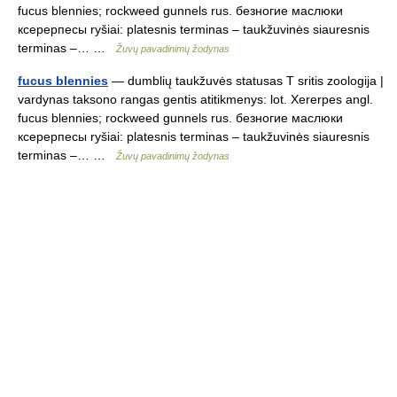
fucus blennies; rockweed gunnels rus. безногие маслюки
ксерерпесы ryšiai: platesnis terminas – taukžuvinės siauresnis
terminas –… …
Žuvų pavadinimų žodynas
fucus blennies
— dumblių taukžuvės statusas T sritis zoologija |
vardynas taksono rangas gentis atitikmenys: lot. Xererpes angl.
fucus blennies; rockweed gunnels rus. безногие маслюки
ксерерпесы ryšiai: platesnis terminas – taukžuvinės siauresnis
terminas –… …
Žuvų pavadinimų žodynas