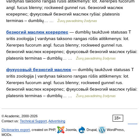
vardynas taksono rangas rūšis atitikmenys: lot. Xererpes fucorum
angl. fucus blenny; rockweed gunnel rus. безногий маслюк
ксерерпес; фукусовый безногий маслюк ryšiai: platesnis
terminas – dumblių… …
Žuvų pavadinimų žodynas
безногий маслюк ксерерпес
— dumblių taukžuvė statusas T
sritis zoologija | vardynas taksono rangas rūšis atitikmenys: lot.
Xererpes fucorum angl. fucus blenny; rockweed gunnel rus.
безногий маслюк ксерерпес; фукусовый безногий маслюк ryšiai:
platesnis terminas – dumblių… …
Žuvų pavadinimų žodynas
фукусовый безногий маслюк
— dumblių taukžuvė statusas T
sritis zoologija | vardynas taksono rangas rūšis atitikmenys: lot.
Xererpes fucorum angl. fucus blenny; rockweed gunnel rus.
безногий маслюк ксерерпес; фукусовый безногий маслюк ryšiai:
platesnis terminas – dumblių… …
Žuvų pavadinimų žodynas
© Academic, 2000-2026
18+
Contact us:
Technical Support
,
Advertising
Dictionaries export
, created on PHP,
Joomla,
Drupal,
WordPress,
MODx.