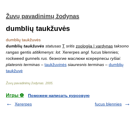
Žuvų pavadinimų žodynas
dumblių taukžuvės
dumblių taukžuvės
dumblių
taukžuvės
statusas
T
sritis
zoologija | vardynas
taksono
rangas
gentis
atitikmenys
:
lot.
Xererpes
angl.
fucus blennies;
rockweed gunnels
rus.
безногие маслюки ксерерпесы
ryšiai
:
platesnis terminas
–
taukžuvinės
siauresnis terminas
–
dumblių
taukžuvė
Žuvų pavadinimų žodynas
.
2005
.
Игры ⚽
Поможем написать курсовую
Xererpes
fucus blennies