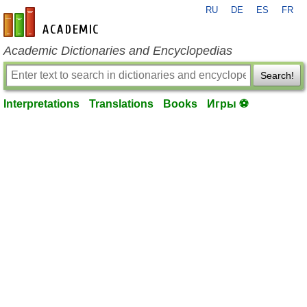
RU
DE
ES
FR
en-academic.com
Academic Dictionaries and Encyclopedias
Search!
Interpretations
Translations
Books
Игры ⚽